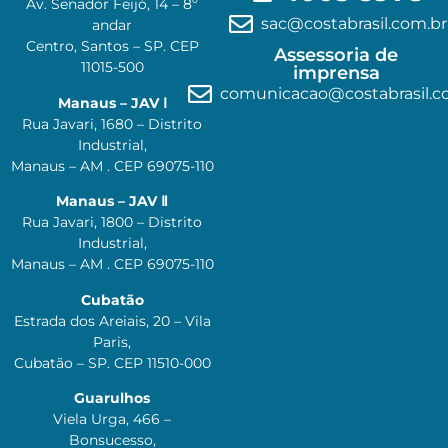
Av. Senador Feijó, 14 – 8º
sac@costabrasil.com.br
andar
Centro, Santos – SP. CEP
Assessoria de
11015-500
imprensa
comunicacao@costabrasil.c
Manaus – JAV Ⅰ
Rua Javari, 1680 – Distrito
Industrial,
Manaus – AM . CEP 69075-110
Manaus – JAV Ⅱ
Rua Javari, 1800 – Distrito
Industrial,
Manaus – AM . CEP 69075-110
Cubatão
Estrada dos Areiais, 20 – Vila
Paris,
Cubatão – SP. CEP 11510-000
Guarulhos
Viela Urga, 466 –
Bonsucesso,