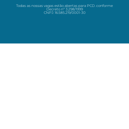
Todas as nossas vagas estão abertas para PCD. conforme
Decreto nº 3.298/1999
CNPJ: 16.585.219/0001-30