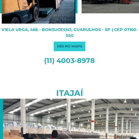
VIELA URGA, 466 - BONSUCESSO, GUARULHOS - SP | CEP 07160-
550
VER NO MAPA
(11) 4003-8978
ITAJAÍ