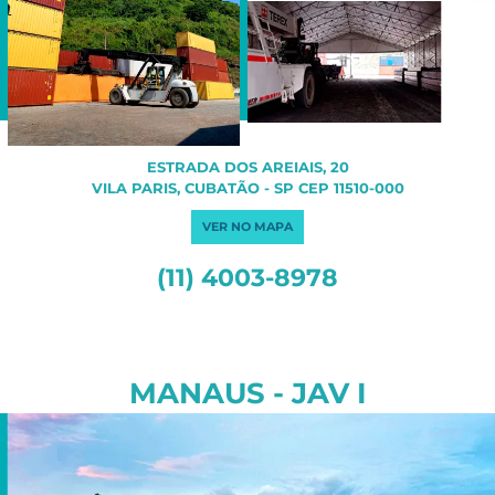
ESTRADA DOS AREIAIS, 20
VILA PARIS, CUBATÃO - SP CEP 11510-000​
VER NO MAPA
(11) 4003-8978
MANAUS - JAV I