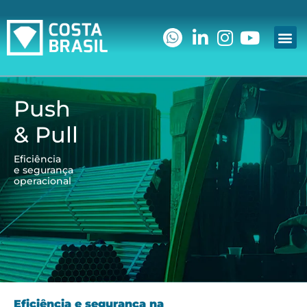
A E
Soluçõe
Fale
Faze
Área d
Push
& Pull
Eficiência
e segurança
operacional
Eficiência e segurança na